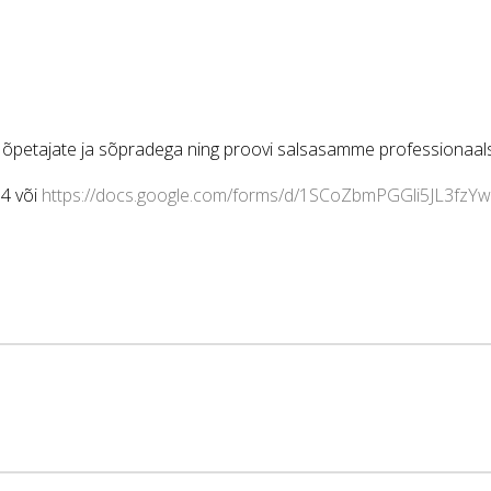
so õpetajate ja sõpradega ning proovi salsasamme professionaal
14 või
https://docs.google.com/forms/d/1SCoZbmPGGli5JL3fz