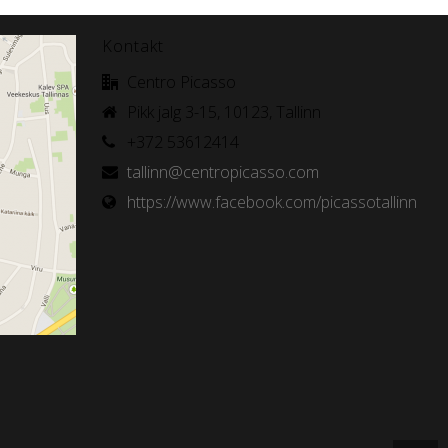
Kontakt
Centro Picasso
Pikk jalg 3-15, 10123, Tallinn
+372 53612414
tallinn@centropicasso.com
https://www.facebook.com/picassotallinn