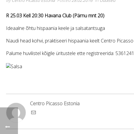
By
Centro Picasso Estonia
Posted
28.02.2016
In
Uudised
R 25.03 Kell 20:30
Havana Club (Pärnu mnt 20)
Ideaalne õhtu hispaania keele ja salsatantsuga
Naudi head kohvi, praktiseeri hispaania keelt Centro Picas
Palume huvilistel kõigile üritustele ette registreerida: 536124
Centro Picasso Estonia