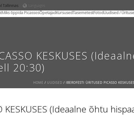
l Tallinnas
Languages
t
Miks õppida Picassos
Õpetajad
Kursused
Tasemetest
Fotod
Uudised / Üritus
CASSO KESKUSES (Ideaalne
ll 20:30)
HOME
/
UUDISED
/ IBEROFESTI ÜRITUSED PICASSO KESKUSES
ESKUSES (Ideaalne õhtu hispaani