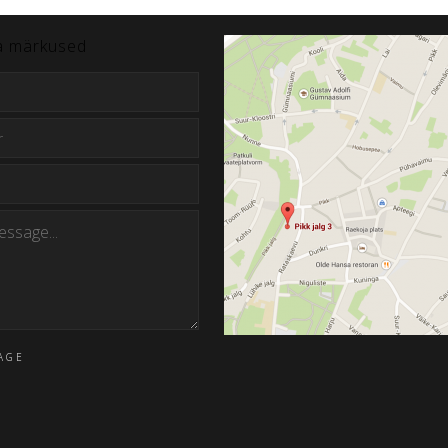
a märkused
AGE