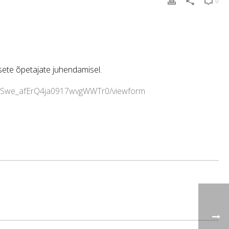
0
sete õpetajate juhendamisel.
YwSwe_afErQ4ja0917wvgWWTr0/viewform