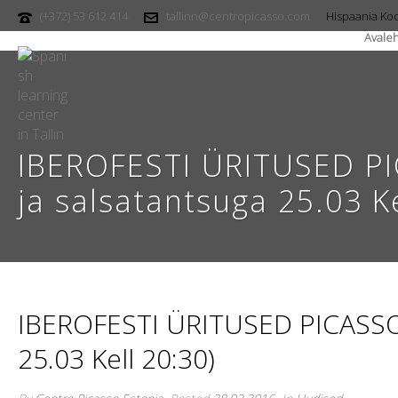
(+372) 53 612 414
tallinn@centropicasso.com
Hispaania Koo
Avaleh
IBEROFESTI ÜRITUSED PI
ja salsatantsuga 25.03 Ke
IBEROFESTI ÜRITUSED PICASSO K
25.03 Kell 20:30)