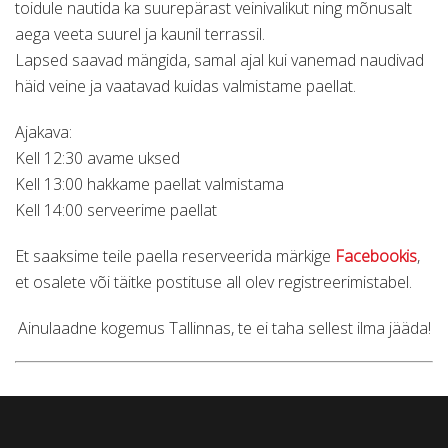
toidule nautida ka suurepärast veinivalikut ning mõnusalt
aega veeta suurel ja kaunil terrassil.
Lapsed saavad mängida, samal ajal kui vanemad naudivad
häid veine ja vaatavad kuidas valmistame paellat.
Ajakava:
Kell 12:30 avame uksed
Kell 13:00 hakkame paellat valmistama
Kell 14:00 serveerime paellat
Et saaksime teile paella reserveerida märkige
Facebookis
,
et osalete või täitke postituse all olev registreerimistabel.
Ainulaadne kogemus Tallinnas, te ei taha sellest ilma jääda!