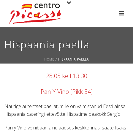
Hispaania paella
HOME
/
HISPAANIA PAELLA
28.05 kell 13:30
Pan Y Vino (Pikk 34)
Nautige autentset paellat, mille on valmistanud Eesti ainsa
Hispaania catering’i ettevõtte Hispatime peakokk Sergio.
Pan y Vino veinibaari ainulaadses keskkonnas, saate lisaks