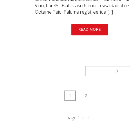
Vino, Lai 35 Osalustasu 6 eurot (sisaldab ühte 
Ootame Teid! Palume registreerida [...]
READ MORE
1
2
page
1
of
2