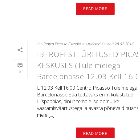
READ MORE
By
Centro Picasso Estonia
In
Uudised
Posted
28.02.2016
IBEROFESTI ÜRITUSED PIC
KESKUSES (Tule meiega
0
Barcelonasse 12.03 Kell 16:
L 12.03 Kell 16:00 Centro Picasso Tule meiega
Barcelonasse Saa tuttavaks enim külastatud l
Hispaanias, ainult temale iseloomulike
vaatamisväärtustega ja avasta põnevaid nüan
meie [...]
READ MORE