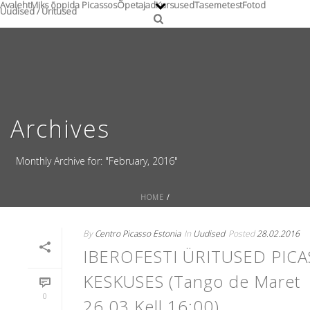
Avaleht
Miks õppida Picassos
Õpetajad
Kursused
Tasemetest
Fotod
Uudised / Üritused
Archives
Monthly Archive for: "February, 2016"
HOME
/
By
Centro Picasso Estonia
In
Uudised
Posted
28.02.2016
IBEROFESTI ÜRITUSED PIC
KESKUSES (Tango de Maret
0
26.03 Kell 16:00)