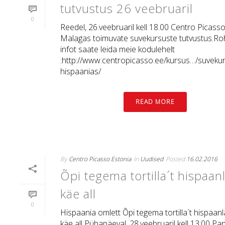
tutvustus 26 veebruaril
0
Reedel, 26.veebruaril kell 18.00 Centro Picass
Malagas toimuvate suvekursuste tutvustus.R
infot saate leida meie kodulehelt
:http://www.centropicasso.ee/kursus…/suveku
hispaanias/
READ MORE
By
Centro Picasso Estonia
In
Uudised
Posted
16.02.2016
Õpi tegema tortilla´t hispaan
käe all
0
Hispaania omlett Õpi tegema tortilla´t hispaan
käe all Pühapäeval, 28.veebruaril kell 13:00 Pan