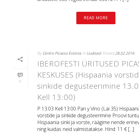
READ MORE
By
Centro Picasso Estonia
In
Uudised
Posted
28.02.2016
IBEROFESTI ÜRITUSED PIC
KESKUSES (Hispaania vorstid
0
sinkide degusteerimine 13.
Kell 13:00)
P 13.03 Kell 13:00 Pan y Vino (Lai 35) Hispaan
vorstide ja sinkide degusteerimine Proovi tunt
Hispaania sinki ja vorste, räägime nende erine
ning kuidas neid valmistatakse. Hind: 11 € [...]