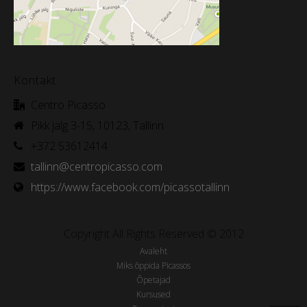
Kontakt
Centro Picasso
Pikk jalg 3-15, 10123, Tallinn
+372 53612414
tallinn@centropicasso.com
https://www.facebook.com/picassotallinn
Copyright All Rights Reserved © 2012
Avaleht
Miks õppida Picassos
Õpetajad
Kursused