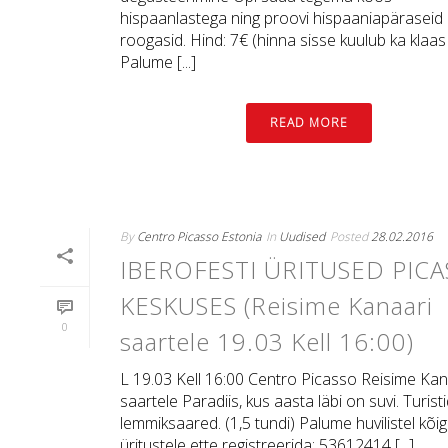
hispaanlastega ning proovi hispaaniapäraseid
roogasid. Hind: 7€ (hinna sisse kuulub ka klaas 
Palume [...]
READ MORE
By
Centro Picasso Estonia
In
Uudised
Posted
28.02.2016
IBEROFESTI ÜRITUSED PIC
KESKUSES (Reisime Kanaari
0
saartele 19.03 Kell 16:00)
L 19.03 Kell 16:00 Centro Picasso Reisime Kan
saartele Paradiis, kus aasta läbi on suvi. Turist
lemmiksaared. (1,5 tundi) Palume huvilistel kõig
üritustele ette registreerida: 53612414 [...]