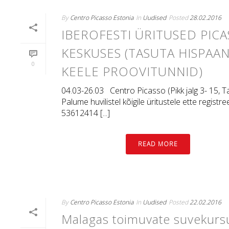
By
Centro Picasso Estonia
In
Uudised
Posted
28.02.2016
IBEROFESTI ÜRITUSED PIC
KESKUSES (TASUTA HISPAAN
0
KEELE PROOVITUNNID)
04.03-26.03 Centro Picasso (Pikk jalg 3- 15, Ta
Palume huvilistel kõigile üritustele ette registre
53612414 [...]
READ MORE
By
Centro Picasso Estonia
In
Uudised
Posted
22.02.2016
Malagas toimuvate suvekurs