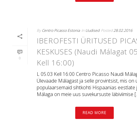
By
Centro Picasso Estonia
In
Uudised
Posted
28.02.2016
IBEROFESTI ÜRITUSED PIC
KESKUSES (Naudi Málagat 0
0
Kell 16:00)
L 05.03 Kell 16:00 Centro Picasso Naudi Mála
Ülevaade Málagast ja selle provintsist, mis on 
populaarsemaid sihtkohti Hispaanias eestlate 
Málaga on meie uus suvekursuste läbiviimise [..
READ MORE