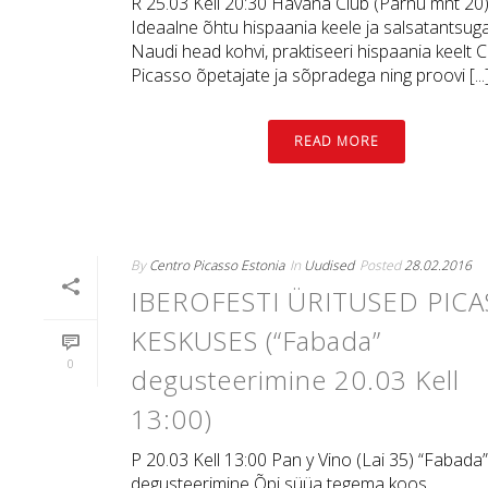
R 25.03 Kell 20:30 Havana Club (Pärnu mnt 20
Ideaalne õhtu hispaania keele ja salsatantsug
Naudi head kohvi, praktiseeri hispaania keelt 
Picasso õpetajate ja sõpradega ning proovi [...
READ MORE
By
Centro Picasso Estonia
In
Uudised
Posted
28.02.2016
IBEROFESTI ÜRITUSED PIC
KESKUSES (“Fabada”
0
degusteerimine 20.03 Kell
13:00)
P 20.03 Kell 13:00 Pan y Vino (Lai 35) “Fabada”
degusteerimine Õpi süüa tegema koos