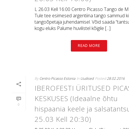
L 26.03 Kell 16:00 Centro Picasso Tango de M
Tule tee esimesed argentiina tango sammud kir
tangoõpetaja juhendamisel. Võid saada “tantsu
kogu eluks Palume huvilistel kõigile [...]
READ MORE
By
Centro Picasso Estonia
In
Uudised
Posted
28.02.2016
IBEROFESTI ÜRITUSED PIC
KESKUSES (Ideaalne õhtu
0
hispaania keele ja salsatant
25.03 Kell 20:30)