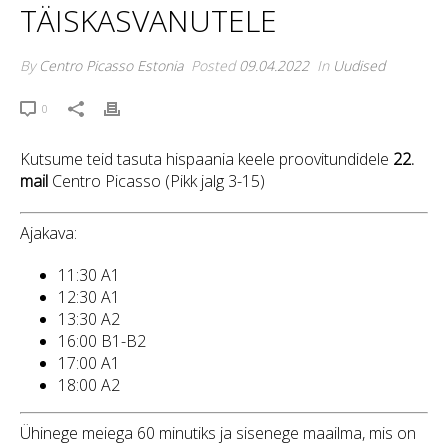
TÄISKASVANUTELE
By
Centro Picasso Estonia
Posted
09.04.2022
In
Uudised
0
Kutsume teid tasuta hispaania keele proovitundidele
22.
mail
Centro Picasso (Pikk jalg 3-15)
Ajakava:
11:30 A1
12:30 A1
13:30 A2
16:00 B1-B2
17:00 A1
18:00 A2
Ühinege meiega 60 minutiks ja sisenege maailma, mis on