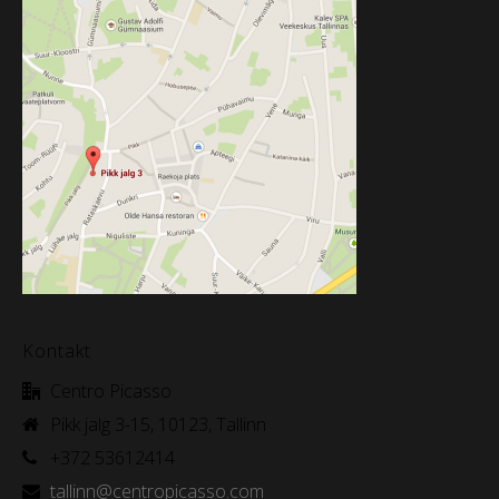
Kontakt
Centro Picasso
Pikk jalg 3-15, 10123, Tallinn
+372 53612414
tallinn@centropicasso.com