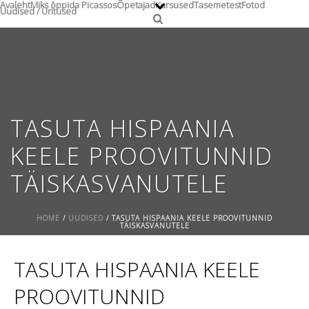
Avaleht
Miks õppida Picassos
Õpetajad
Kursused
Tasemetest
Fotod
Uudised / Üritused
TASUTA HISPAANIA
KEELE PROOVITUNNID
TÄISKASVANUTELE
HOME
/
UUDISED
/ TASUTA HISPAANIA KEELE PROOVITUNNID
TÄISKASVANUTELE
TASUTA HISPAANIA KEELE
PROOVITUNNID