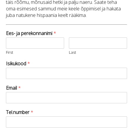
täis rõõmu, mõnusaid hetki ja palju naeru. Saate teha
oma esimesed sammud meie keele õppimisel ja hakata
juba natukene hispaania keelt rääkima.
Ees- ja perekonnanimi
*
First
Last
Isikukood
*
Email
*
Tel.number
*