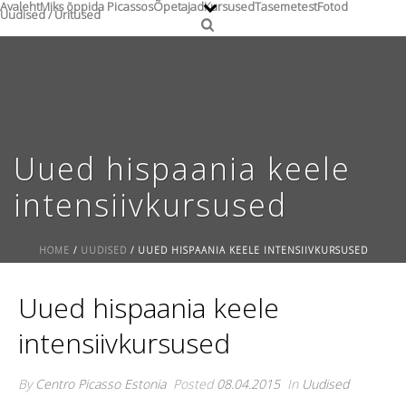
Avaleht
Miks õppida Picassos
Õpetajad
Kursused
Tasemetest
Fotod
Uudised / Üritused
Uued hispaania keele
intensiivkursused
HOME
/
UUDISED
/ UUED HISPAANIA KEELE INTENSIIVKURSUSED
Uued hispaania keele
intensiivkursused
By
Centro Picasso Estonia
Posted
08.04.2015
In
Uudised