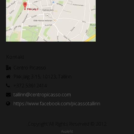
Kontakt
Centro Picasso
Pikk jalg 3-15, 10123, Tallinn
+372 53612414
tallinn@centropicasso.com
https://www.facebook.com/picassotallinn
Copyright All Rights Reserved © 2012
Avaleht