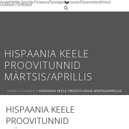
Avaleht
Miks õppida Picassos
Õpetajad
Kursused
Tasemetest
Fotod
Uudised / Üritused
HISPAANIA KEELE
PROOVITUNNID
MÄRTSIS/APRILLIS
HOME
/
UUDISED
/ HISPAANIA KEELE PROOVITUNNID MÄRTSIS/APRILLIS
HISPAANIA KEELE
PROOVITUNNID