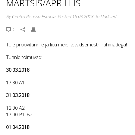
MÄRTSIS/APRILLIS
By
Centro Picasso Estonia
Posted
18.03.2018
In
Uudised
0
Tule proovitunnile ja liitu meie kevadsemestri rühmadega!
Tunnid toimuvad:
30.03.2018
17:30 A1
31.03.2018
12:00 A2
17:00 B1-B2
01.04.2018