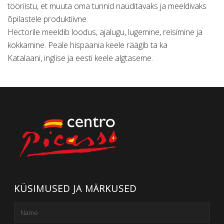
tööriistu, et muuta oma tunnid nauditavaks ja meeldivaks
õpilastele produktiivne.
Hectorile meeldib loodus, ajalugu, lugemine, reisimine ja
kokkamine. Peale hispaania keele räägib ta ka
Katalaani, inglise ja eesti keele algtaseme.
KÜSIMUSED JA MÄRKUSED