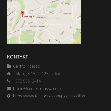
KONTAKT
Centro Picasso
Pikk jalg 3-15, 10123, Tallinn
+372 53612414
tallinn@centropicasso.com
https://www.facebook.com/picassotallinn