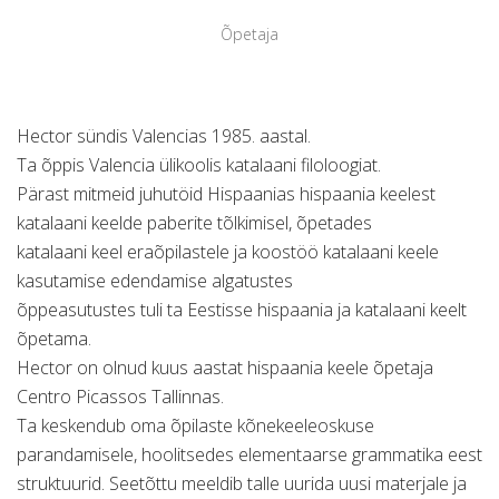
Õpetaja
Hector sündis Valencias 1985. aastal.
Ta õppis Valencia ülikoolis katalaani filoloogiat.
Pärast mitmeid juhutöid Hispaanias hispaania keelest
katalaani keelde paberite tõlkimisel, õpetades
katalaani keel eraõpilastele ja koostöö katalaani keele
kasutamise edendamise algatustes
õppeasutustes tuli ta Eestisse hispaania ja katalaani keelt
õpetama.
Hector on olnud kuus aastat hispaania keele õpetaja
Centro Picassos Tallinnas.
Ta keskendub oma õpilaste kõnekeeleoskuse
parandamisele, hoolitsedes elementaarse grammatika eest
struktuurid. Seetõttu meeldib talle uurida uusi materjale ja