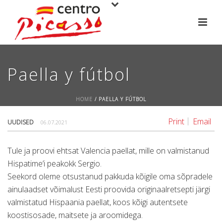
Paella y fútbol
HOME
/
PAELLA Y FÚTBOL
Print
Email
UUDISED
06.07.2021
Tule ja proovi ehtsat Valencia paellat, mille on valmistanud
Hispatime’i peakokk Sergio.
Seekord oleme otsustanud pakkuda kõigile oma sõpradele
ainulaadset võimalust Eesti proovida originaalretsepti järgi
valmistatud Hispaania paellat, koos kõigi autentsete
koostisosade, maitsete ja aroomidega.