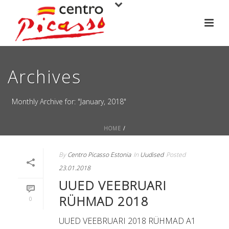
Archives
Monthly Archive for: "January, 2018"
HOME
/
By
Centro Picasso Estonia
In
Uudised
Posted
23.01.2018
UUED VEEBRUARI
RÜHMAD 2018
0
UUED VEEBRUARI 2018 RÜHMAD A1