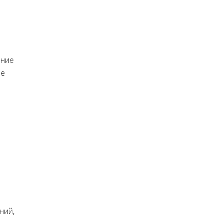
ение
ее
ний,