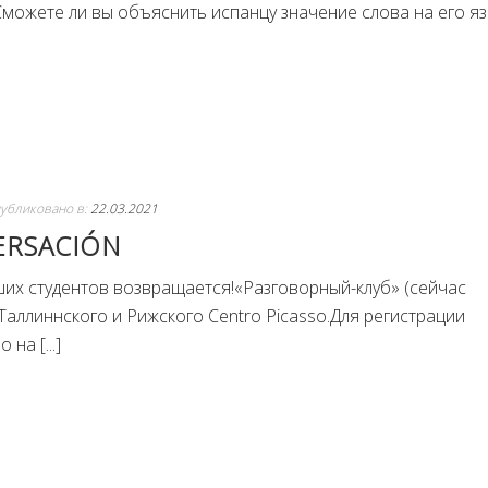
 Сможете ли вы объяснить испанцу значение слова на его язык
убликовано в:
22.03.2021
ERSACIÓN
их студентов возвращается!«Разговорный-клуб» (сейчас
Таллиннского и Рижского Centro Picasso.Для регистрации
на [...]