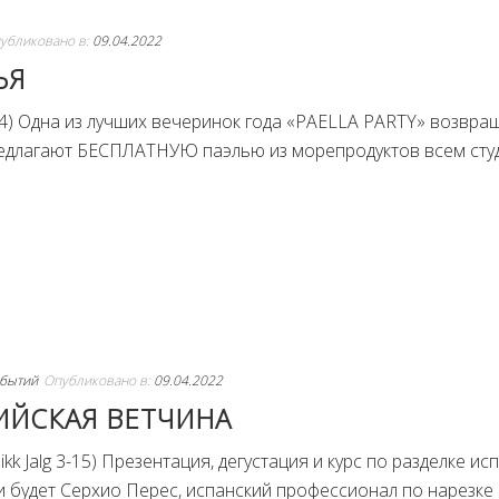
убликовано в:
09.04.2022
ЬЯ
k 34) Одна из лучших вечеринок года «PAELLA PARTY» возвра
 предлагают БЕСПЛАТНУЮ паэлью из морепродуктов всем сту
бытий
Опубликовано в:
09.04.2022
ИЙСКАЯ ВЕТЧИНА
Pikk Jalg 3-15) Презентация, дегустация и курс по разделке и
и будет Серхио Перес, испанский профессионал по нарезке