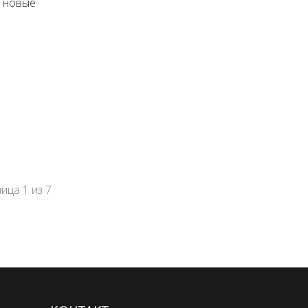
о новые
ница
1
из
7