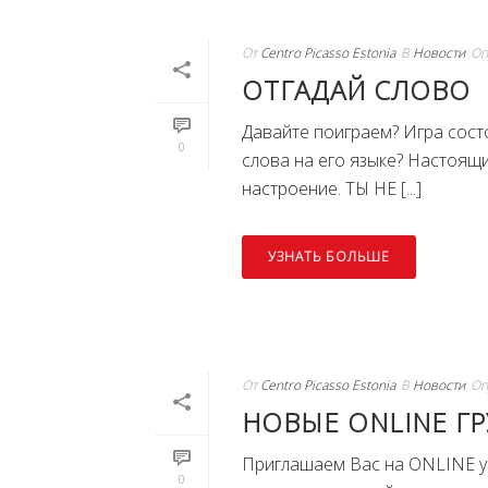
От
Centro Picasso Estonia
В
Новости
Оп
ОТГАДАЙ СЛОВО
Давайте поиграем? Игра сост
0
слова на его языке? Настоящи
настроение. ТЫ НЕ [...]
УЗНАТЬ БОЛЬШЕ
От
Centro Picasso Estonia
В
Новости
Оп
НОВЫЕ ONLINE Г
Приглашаем Вас на ONLINE ур
0