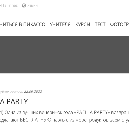
l Tallinnas
Языки
ЧИТЬСЯ В ПИКАССО
УЧИТЕЛЯ
КУРСЫ
ТЕСТ
ФОТОГ
убликовано в:
22.09.2022
A PARTY
k 34) Одна из лучших вечеринок года «PAELLA PARTY» возвра
 предлагают БЕСПЛАТНУЮ паэлью из морепродуктов всем сту