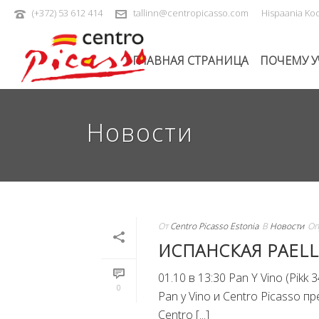
(+372) 53 612 414
tallinn@centropicasso.com
Hispaania Koo
ГЛАВНАЯ СТРАНИЦА
ПОЧЕМУ У
Новости
От
Centro Picasso Estonia
В
Новости
Оп
ИСПАНСКАЯ PAELL
01.10 в 13:30 Pan Y Vino (Pik
0
Pan y Vino и Centro Picasso
Centro [...]