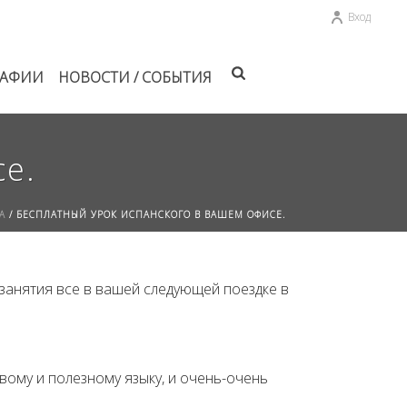
Вход
РАФИИ
НОВОСТИ / СОБЫТИЯ
се.
А
/
БЕСПЛАТНЫЙ УРОК ИСПАНСКОГО В ВАШЕМ ОФИСЕ.
 занятия все в вашей следующей поездке в
вому и полезному языку, и очень-очень