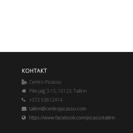
КОНТАКТ
Centro Picasso
Pikk jalg 3-15, 10123, Tallinn
+372 53612414
tallinn@centropicasso.com
https://www.facebook.com/picassotallinn